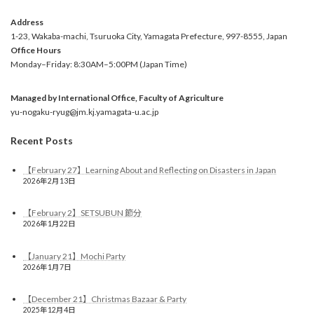
Address
1-23, Wakaba-machi, Tsuruoka City, Yamagata Prefecture, 997-8555, Japan
Office
Hours
Monday–Friday: 8:30AM–5:00PM (Japan Time)
Managed by International Office, Faculty of Agriculture
yu-nogaku-ryug@jm.kj.yamagata-u.ac.jp
Recent Posts
【February 27】Learning About and Reflecting on Disasters in Japan
2026年2月13日
【February 2】SETSUBUN 節分
2026年1月22日
【January 21】Mochi Party
2026年1月7日
【December 21】Christmas Bazaar & Party
2025年12月4日