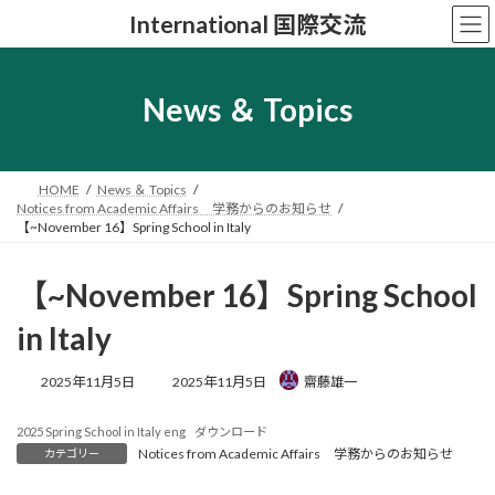
コ
ナ
International 国際交流
ン
ビ
テ
ゲ
ン
ー
ツ
シ
News ＆ Topics
へ
ョ
ス
ン
キ
に
ッ
移
HOME
News ＆ Topics
プ
動
Notices from Academic Affairs 学務からのお知らせ
【~November 16】Spring School in Italy
【~November 16】Spring School
in Italy
最
2025年11月5日
2025年11月5日
齋藤雄一
終
更
2025 Spring School in Italy eng
ダウンロード
新
Notices from Academic Affairs 学務からのお知らせ
カテゴリー
日
時
: