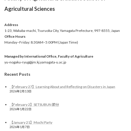
Agricultural Sciences
Address
1-23, Wakaba-machi, Tsuruoka City, Yamagata Prefecture, 997-8555, Japan
Office
Hours
Monday–Friday: 8:30AM–5:00PM (Japan Time)
Managed by International Office, Faculty of Agriculture
yu-nogaku-ryug@jm.kj.yamagata-u.ac.jp
Recent Posts
【February 27】Learning About and Reflecting on Disasters in Japan
2026年2月13日
【February 2】SETSUBUN 節分
2026年1月22日
【January 21】Mochi Party
2026年1月7日