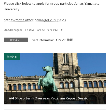
時
Please click below to apply for group participation as Yamagata
:
University.
https://forms.office.com/r/jMEAPQSY23
2025 Hanagasa Festival Parade
ダウンロード
Event Information イベント情報
カテゴリー
前の記事
6/4 Short-term Overseas Program Report Session
2025年5月9日