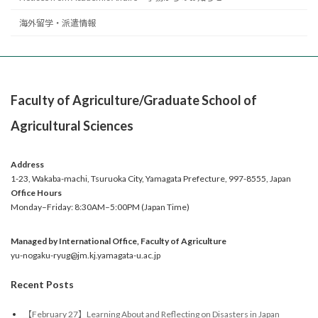
海外留学・派遣情報
Faculty of Agriculture/Graduate School of
Agricultural Sciences
Address
1-23, Wakaba-machi, Tsuruoka City, Yamagata Prefecture, 997-8555, Japan
Office
Hours
Monday–Friday: 8:30AM–5:00PM (Japan Time)
Managed by International Office, Faculty of Agriculture
yu-nogaku-ryug@jm.kj.yamagata-u.ac.jp
Recent Posts
【February 27】Learning About and Reflecting on Disasters in Japan