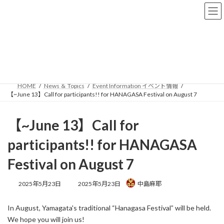
コ
ナ
International 国際交流
ン
ビ
テ
ゲ
ン
ー
ツ
シ
News ＆ Topics
へ
ョ
ス
ン
キ
に
ッ
移
HOME
News ＆ Topics
Event Information イベント情報
プ
動
【~June 13】Call for participants!! for HANAGASA Festival on August 7
【~June 13】Call for
participants!! for HANAGASA
Festival on August 7
最
2025年5月23日
2025年5月23日
中島麻耶
終
更
In August, Yamagata's traditional “Hanagasa Festival” will be held.
新
日
We hope you will join us!