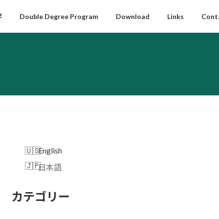
学
Double Degree Program
Download
Links
Cont
English
日本語
カテゴリー