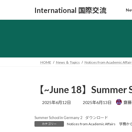
コ
ナ
International 国際交流
Ne
ン
ビ
テ
ゲ
ン
ー
ツ
シ
へ
ョ
ス
ン
キ
に
ッ
移
HOME
News ＆ Topics
Notices from Academic 
プ
動
【~June 18】Summer Sc
最
2025年6月12日
2025年6月13日
齋藤
終
更
Summer School in Germany 2
ダウンロード
新
Notices from Academic Affairs 
カテゴリー
日
時